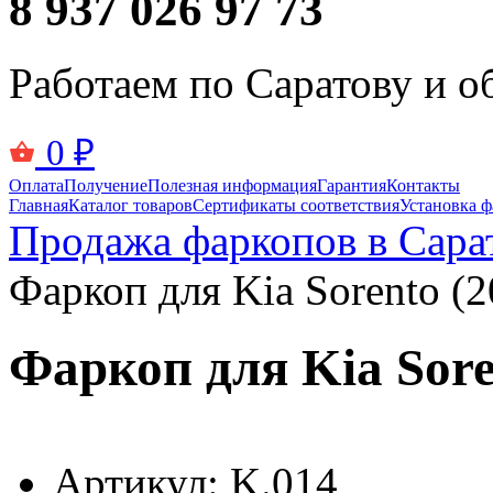
8 937 026 97 73
Работаем по Саратову и о
0
₽
Оплата
Получение
Полезная информация
Гарантия
Контакты
Главная
Каталог товаров
Сертификаты соответствия
Установка ф
Продажа фаркопов в Сара
Фаркоп для Kia Sorento (
Фаркоп для Kia Sore
Артикул:
K.014