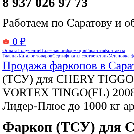
8 937 026 97 73
Работаем по Саратову и о
0
₽
Оплата
Получение
Полезная информация
Гарантия
Контакты
Главная
Каталог товаров
Сертификаты соответствия
Установка ф
Продажа фаркопов в Сара
(ТСУ) для CHERY TIGGO (T
VORTEX TINGO(FL) 2008-.
Лидер-Плюс до 1000 кг а
Фаркоп (ТСУ) для 