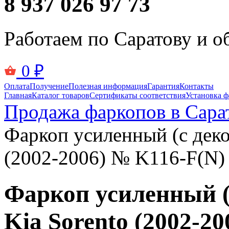
8 937 026 97 73
Работаем по Саратову и о
0
₽
Оплата
Получение
Полезная информация
Гарантия
Контакты
Главная
Каталог товаров
Сертификаты соответствия
Установка ф
Продажа фаркопов в Сара
Фаркоп усиленный (с деко
(2002-2006) № K116-F(N)
Фаркоп усиленный (
Kia Sorento (2002-2