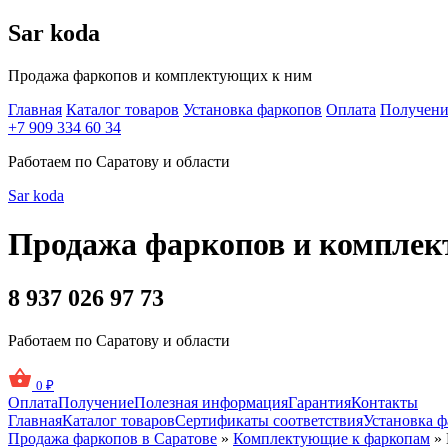
Sar
koda
Продажа фаркопов и комплектующих к ним
Главная
Каталог товаров
Установка фаркопов
Оплата
Получени
+7 909 334 60 34
Работаем по Саратову и области
Sar
koda
Продажа фаркопов
и комплек
8 937 026 97 73
Работаем по Саратову и области
0
₽
Оплата
Получение
Полезная информация
Гарантия
Контакты
Главная
Каталог товаров
Сертификаты соответствия
Установка ф
Продажа фаркопов в Саратове
»
Комплектующие к фаркопам
» 