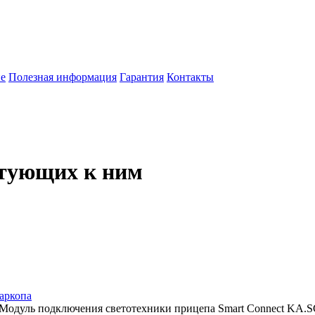
е
Полезная информация
Гарантия
Контакты
тующих к ним
аркопа
Модуль подключения светотехники прицепа Smart Connect KA.SC